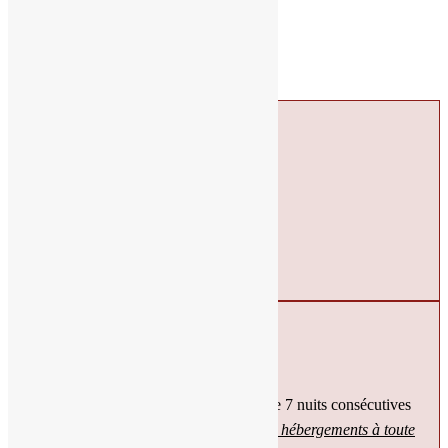
170
€
Prix à partir de:
par nuit
Disponibilité
Arrivée :
*
Départ :
*
-10% sur votre séjour
Bénéficiez de
10% de remise
à partir de 7 nuits consécutives
(applicable dès la 7ème nuit
sur tous les hébergements à toute