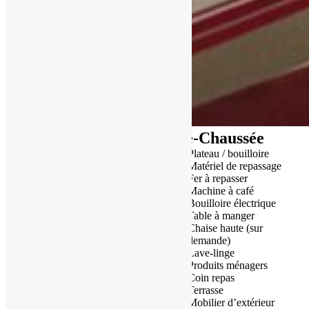
Appartement Cozy Rez-de-Chaussée
Plateau / bouilloire
Petit-déjeuner continental
Matériel de repassage
compris
Fer à repasser
Machine à café
Superficie :
36m²
Bouilloire électrique
Table à manger
Cet appartement dispose :
Chaise haute (sur
demande)
d’1 chambre avec 1 grand
Lave-linge
lit double (160×200)
Produits ménagers
d’1 cuisine équipée
Coin repas
d’un canapé convertible
Terrasse
140×200
Mobilier d’extérieur