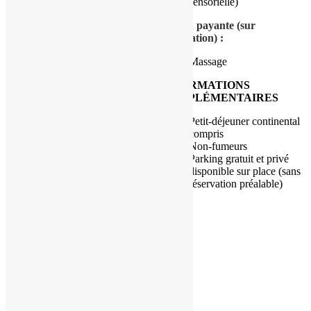
sensorielle)
Équipements de
Option payante (sur
l’appartement :
réservation) :
Climatisation
Massage
Wifi
Télévision à écran plat
INFORMATIONS
Linge de maison
COMPLÉMENTAIRES
Coin salon
Dressing
Petit-déjeuner continental
Barrières de sécurité pour
compris
bébés
Non-fumeurs
Parking gratuit et privé
Dans la partie commune :
disponible sur place (sans
réservation préalable)
Jeux de société / puzzles