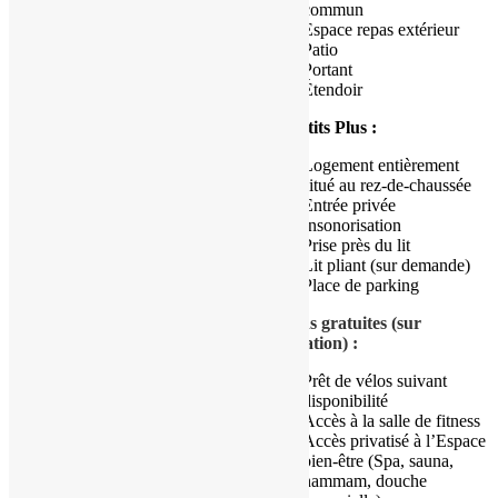
d’1 salle d’eau avec WC
commun
Espace repas extérieur
Dans votre cuisine privative :
Patio
Portant
Réfrigérateur
Étendoir
Congélateur
Plaque de cuisson
Les Petits Plus :
Micro-ondes
Machine à café
Logement entièrement
Bouilloire électrique
situé au rez-de-chaussée
Ustensiles de cuisine
Entrée privée
Grille-pain
Insonorisation
Table à manger
Prise près du lit
Four
Lit pliant (sur demande)
Chaise haute pour enfants
Place de parking
Produits ménagers
Options gratuites (sur
Dans votre salle de bain
réservation) :
privative :
Prêt de vélos suivant
Articles de toilette gratuits
disponibilité
Toilettes
Accès à la salle de fitness
Douche
Accès privatisé à l’Espace
Serviettes
bien-être (Spa, sauna,
Sèche-cheveux
hammam, douche
Papier toilette