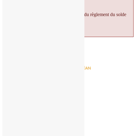
saison
).
Remise applicable sur place au moment du règlement du solde
de votre séjour.
+33 662 321 876
/
+33 622 207 239
Chez Augustin
14, Route de l'Atlantique / Le Huga
33680 LACANAU, FRANCE