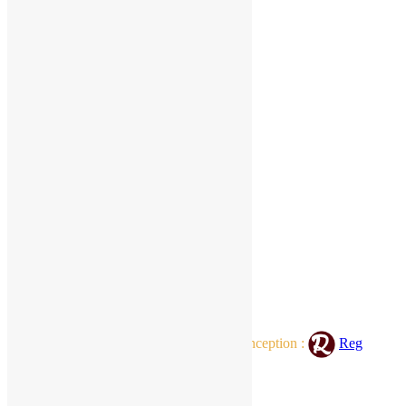
NOS PRESTATIONS
Chambres d’hôtes
Appartements de charme
Nos services
Bien-être et Fitness
Réservation en ligne
INFOS PRATIQUES
Nous contacter
Météo et marées
Comment venir ?
A voir & à faire dans le coin
Office de tourisme
©
Chez Augustin
2021. |
Réalisation / Conception :
Reg
Agency
Mentions légales