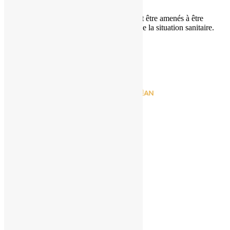
Covid-19 : certains services peuvent être amenés à être
momentanément suspendus en raison de la situation sanitaire.
+33 662 321 876
/
+33 622 207 239
Chez Augustin
14, Route de l'Atlantique / Le Huga
33680 LACANAU, FRANCE
NOS PRESTATIONS