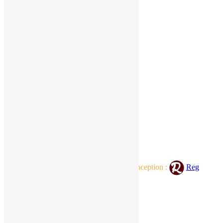
Chambres d’hôtes
Appartements de charme
Nos services
Bien-être et Fitness
Réservation en ligne
INFOS PRATIQUES
Nous contacter
Météo et marées
Comment venir ?
A voir & à faire dans le coin
Office de tourisme
©
Chez Augustin
2021. |
Réalisation / Conception :
Reg
Agency
Mentions légales
CGV
Politique de confidentialité