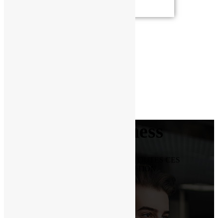
Appartements de charme
Nos services
Nous contacter
Menu
06 62 32 18 76
RÉSERVER
Bien-être et Fitness
VOUS POUVEZ PRÉ-COMMANDER TOUTES CES
OPTIONS LORS DE VOTRE RÉSERVATION.